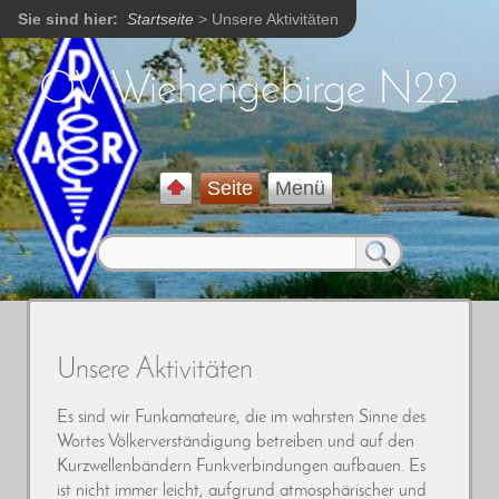
Sie sind hier:
Startseite
>
Unsere Aktivitäten
OV Wiehengebirge N22
Seite
Menü
Unsere Aktivitäten
Es sind wir Funkamateure, die im wahrsten Sinne des
Wortes Völkerverständigung betreiben und auf den
Kurzwellenbändern Funkverbindungen aufbauen. Es
ist nicht immer leicht, aufgrund atmosphärischer und